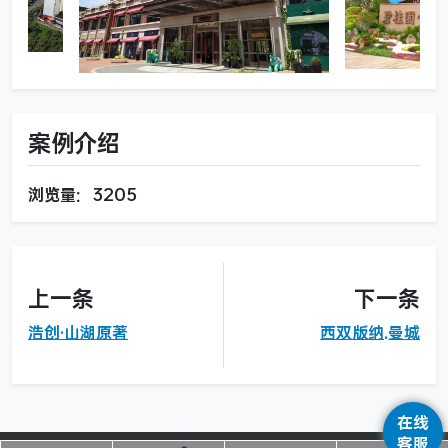
案例介绍
浏览量：3205
上一条
下一条
浩创·山湖原著
西双版纳.曼城
在线
客服